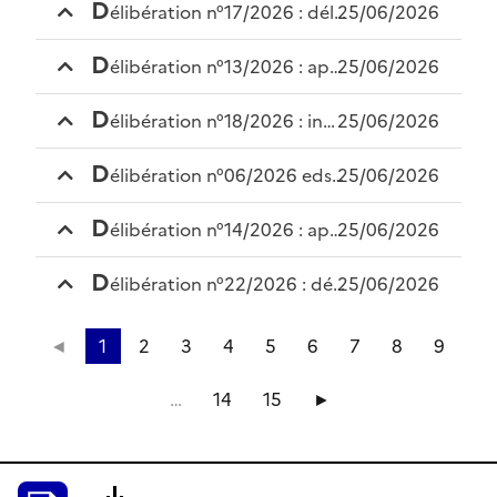
d
élibération n°17/2026 : délégations du comité syndical au président – budget principal
25/06/2026
d
élibération n°13/2026 : approbation du procès-verbal de la séance du 18 mai 2026
25/06/2026
d
élibération n°18/2026 : indemnités de fonction du président
25/06/2026
d
élibération n°06/2026 eds : approbation rapport d’activités 2025 petr
25/06/2026
d
élibération n°14/2026 : approbation rapport d’activités 2025 petr
25/06/2026
d
élibération n°22/2026 : décision modificative augmentation charges patronales élu et smacl
25/06/2026
◄
1
2
3
4
5
6
7
8
9
…
14
15
►