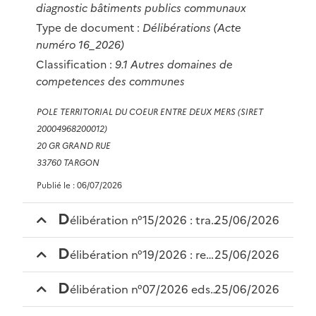
diagnostic bâtiments publics communaux
Type de document :
Délibérations
(Acte
numéro 16_2026)
Classification :
9.1 Autres domaines de
competences des communes
POLE TERRITORIAL DU COEUR ENTRE DEUX MERS (SIRET
20004968200012)
20 GR GRAND RUE
33760 TARGON
Publié le : 06/07/2026
d
élibération n°15/2026 : transition énergétique : convention permanences solaires avec la cdc rurales de l’entre-deux-mers et le siphem
25/06/2026
d
élibération n°19/2026 : remboursement des frais occasionnés par les déplacements ou mandat spécial des élus, et ceux des techniciens
25/06/2026
d
élibération n°07/2026 eds : délégations du comité syndical au président – budget annexe eds
25/06/2026